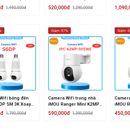
n Đêm
Hợp Mic
Dùng P
0đ
520,000đ
1,090
1,490,000đ
1,290,000đ
2 Chiề
%
Giảm -57%
Giảm -
Wifi bóng đèn
Camera Wifi trong nhà
Camera
DP 5M 3K Xoay
iMOU Ranger Mini K2MP
iMOU R
hỗ trợ Smart
5MP 3K, Zoom số 8x
3MP 2K
0đ
590,000đ
450,0
1,790,000đ
1,390,000đ
g