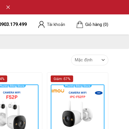
0903.179.499
Tài khoản
Giỏ hàng
(0)
54%
Giảm -57%