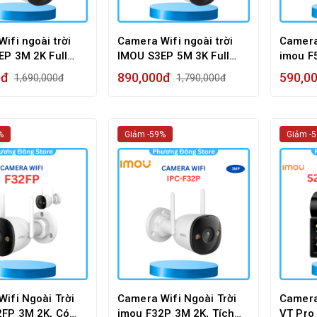
ifi ngoài trời
Camera Wifi ngoài trời
Camera
EP 3M 2K Full
IMOU S3EP 5M 3K Full
imou F
àm Thoại 2 Chiều
Color, Đàm Thoại 2 Chiều
Hợp Mi
0đ
890,000đ
590,0
1,690,000đ
1,790,000đ
%
Giảm -59%
Giảm -
ifi Ngoài Trời
Camera Wifi Ngoài Trời
Camera
2FP 3M 2K, Có
imou F32P 3M 2K, Tích
VT Pro