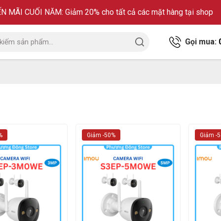
 MÃI CUỐI NĂM: Giảm 20% cho tất cả các mặt hàng tại shop
Gọi mua:
%
Giảm -50%
Giảm -