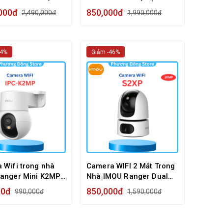
in Sạc, Gọi Video
Video 2 Chiều
,000đ
850,000đ
2,490,000đ
1,990,000đ
u
54%
Giảm -46%
 Wifi trong nhà
Camera WIFI 2 Mắt Trong
anger Mini K2MP
Nhà IMOU Ranger Dual
, Zoom số 8x
S2XP 10M 3K Quay quét
00đ
850,000đ
990,000đ
1,590,000đ
360 độ