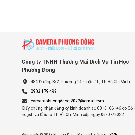
Công ty TNHH Thương Mại Dịch Vụ Tin Học
Phương Đông
484 Đường 3/2, Phường 14, Quận 10, TP Hồ Chí Minh
0903.179.499
cameraphuongdong.2022@gmail.com
Giấy chứng nhận đăng ký kinh doanh số 0316166146 do Sở 
hoạch và Đầu tư TP Hồ Chí Minh cấp ngày 06/07/2022
Bản quyền © 2023 Phương Đông. Powered by
Website24H