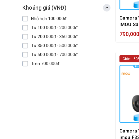
Khoảng giá (VNĐ)
TAPO-TP.LINK
Camera W
Nhỏ hơn 100.000đ
THIẾT BỊ MẠNG
IMOU S3
Từ 100.000đ - 200.000đ
Color, Đ
TIVI - ANDROID BOX - PHỤ KIỆN
790,00
Từ 200.000đ - 350.000đ
Từ 350.000đ - 500.000đ
Từ 500.000đ - 700.000đ
Giảm -60
Trên 700.000đ
Camera W
imou F3