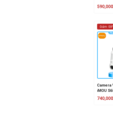
Màu Ba
590,00
Giảm -58
Camera 
iMOU S6
340 độ, 
740,00
Trackin