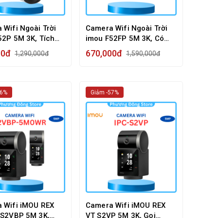
 Wifi Ngoài Trời
Camera Wifi Ngoài Trời
52P 5M 3K, Tích
imou F52FP 5M 3K, Có
c
Màu Ban Đêm
00đ
670,000đ
1,290,000đ
1,590,000đ
56%
Giảm -57%
 Wifi iMOU REX
Camera Wifi iMOU REX
 S2VBP 5M 3K,
VT S2VP 5M 3K, Gọi