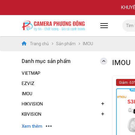
KHUYẾN
Trang chủ
Sản phẩm
IMOU
Danh mục sản phẩm
IMOU
VIETMAP
Giảm -53
EZVIZ
IMOU
HIKVISION
KBVISION
DAHUA
Xem thêm
THẺ NHỚ