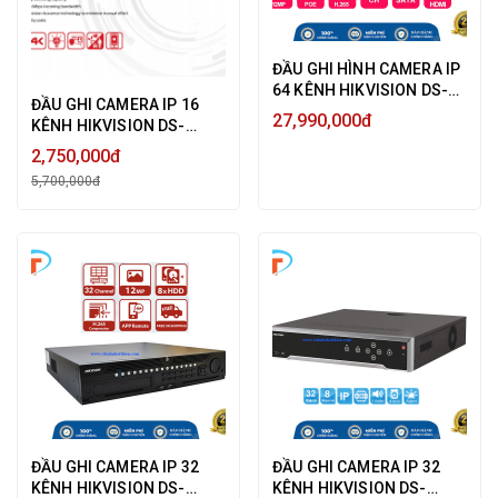
ĐẦU GHI HÌNH CAMERA IP
64 KÊNH HIKVISION DS-
ĐẦU GHI CAMERA IP 16
9664NI-I8 ULTRA HD 4K
27,990,000đ
KÊNH HIKVISION DS-
12MP, HỖ TRỢ 8 SATA HDD
7616NXI-K1 ULTRA HD 4K
- HÀNG CHÍNH HÃNG
2,750,000đ
12MP AI NHẬN DIỆN
5,700,000đ
KHUÔN MẶT - HÀNG
CHÍNH HÃNG
ĐẦU GHI CAMERA IP 32
ĐẦU GHI CAMERA IP 32
KÊNH HIKVISION DS-
KÊNH HIKVISION DS-