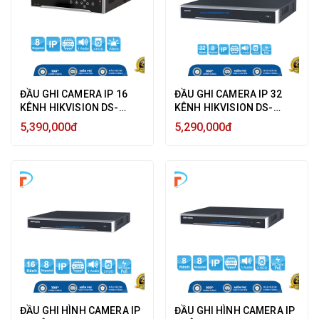
ĐẦU GHI CAMERA IP 16
ĐẦU GHI CAMERA IP 32
KÊNH HIKVISION DS-
KÊNH HIKVISION DS-
7716NI-K4 8MP ULTRA HD
7632NI-K2 ULTRA HD 4K
5,390,000đ
5,290,000đ
4K, 4 HDD SATA - HÀNG
8MP VÀ 2 HDD - HÀNG
CHÍNH HÃNG
CHÍNH HÃNG
ĐẦU GHI HÌNH CAMERA IP
ĐẦU GHI HÌNH CAMERA IP