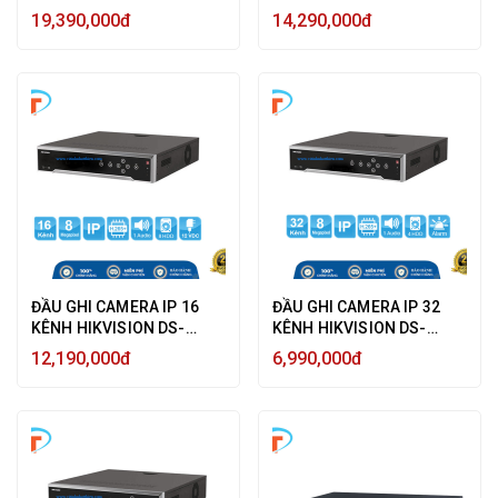
9632NI-I8 12MP, 8 HDD
8632NI-K8, 8 SATA HDD,
19,390,000đ
14,290,000đ
SATA - HÀNG CHÍNH
HDMI 4K, VGA, ESATA,
HÃNG
BĂNG THÔNG 256MBPS, 2
CỔNG MẠNG 1GB
ĐẦU GHI CAMERA IP 16
ĐẦU GHI CAMERA IP 32
KÊNH HIKVISION DS-
KÊNH HIKVISION DS-
8616NI-K8, 8 SATA HDD,
7732NI-K4 8MP ULTRA HD
12,190,000đ
6,990,000đ
HDMI 4K, VGA, ESATA,
4K, 4 HDD SATA - HÀNG
BĂNG THÔNG 256MBPS, 2
CHÍNH HÃNG
CỔNG MẠNG 1GB