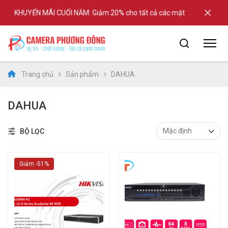
KHUYẾN MÃI CUỐI NĂM: Giảm 20% cho tất cả các mặt hàng tại shop
Trang chủ
Sản phẩm
DAHUA
DAHUA
BỘ LỌC
Giảm -51%