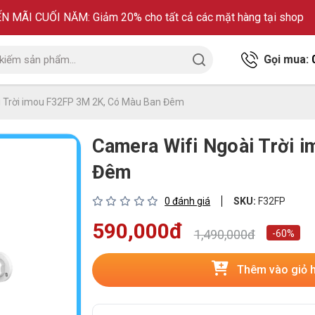
 MÃI CUỐI NĂM: Giảm 20% cho tất cả các mặt hàng tại shop
Gọi mua:
i Trời imou F32FP 3M 2K, Có Màu Ban Đêm
Camera Wifi Ngoài Trời 
Đêm
0 đánh giá
SKU:
F32FP
590,000đ
1,490,000đ
-60%
Thêm vào giỏ 