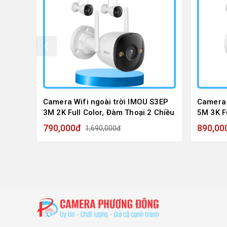
F32P
Camera Wifi ngoài trời IMOU S3EP
Camera 
3M 2K Full Color, Đàm Thoại 2 Chiều
5M 3K F
790,000đ
890,00
1,690,000đ