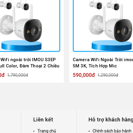
Wifi ngoài trời IMOU S3EP
Camera Wifi Ngoài Trời imo
ull Color, Đàm Thoại 2 Chiều
5M 3K, Tích Hợp Mic
0đ
590,000đ
1,790,000đ
1,290,000đ
Liên kết
Hỗ trợ khách hàn
Trang chủ
Chính sách bảo hành