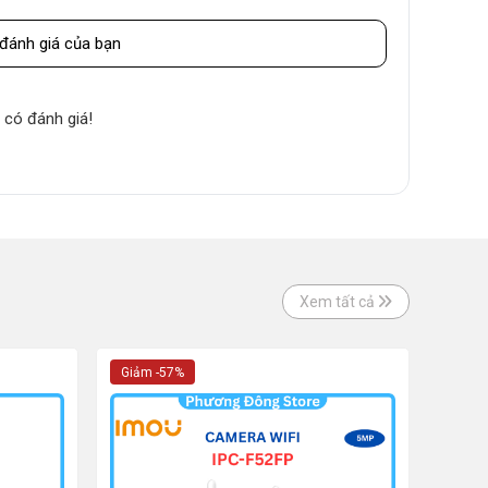
đánh giá của bạn
 có đánh giá!
Xem tất cả
Giảm -57%
Giảm 