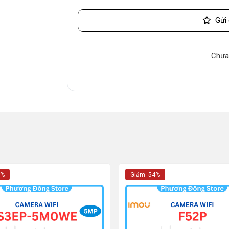
Gửi 
Chưa
0%
Giảm -54%