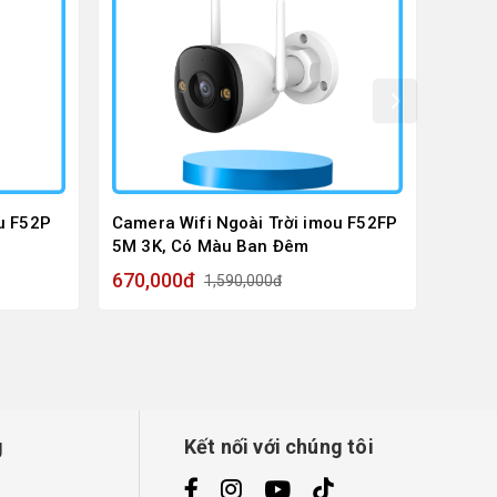
u F52P
Camera Wifi Ngoài Trời imou F52FP
Camer
5M 3K, Có Màu Ban Đêm
3M 2K
670,000đ
520,
1,590,000đ
g
Kết nối với chúng tôi