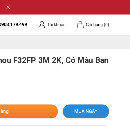
0903.179.499
Tài khoản
Giỏ hàng
(0)
imou F32FP 3M 2K, Có Màu Ban
hàng
MUA NGAY