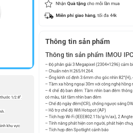
Nhận
Quà tặng
cho mỗi lần mua
Miễn phí giao hàng
, tối đa 44k
Thông tin sản phẩm
Thông tin sản phẩm IMOU IP
– Độ phân giải 3 Megapixel (2304×1296) cảm bi
– Chuẩn nén H.265/H.264.
– Ống kính cố định 3.6mm cho góc nhìn 82°(H), 
– Tầm xa hồng ngoại 30m với công nghệ hồng 
– 4 chế độ ban đêm: Tầm nhìn ban đêm thông
có màu, tắt tầm nhìn ban đêm
thước 1/2.8”.
– Chế độ ngày đêm(ICR), chống ngược sáng DW
– Hỗ trợ chế độ Wifi Hotspot (AP)
nh.
– Tích hợp Wi-Fi (IEEE802.11b/g/n/ax), 2 Angte
– Tính năng phát hiện con người, phát hiện chu
hình khu vực
– Tích hợp đèn Spotlight cảnh báo