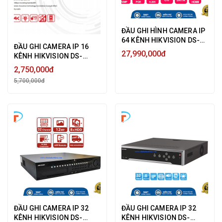
ĐẦU GHI HÌNH CAMERA IP
64 KÊNH HIKVISION DS-
ĐẦU GHI CAMERA IP 16
9664NI-I8 ULTRA HD 4K
27,990,000đ
KÊNH HIKVISION DS-
12MP, HỖ TRỢ 8 SATA HDD
7616NXI-K1 ULTRA HD 4K
- HÀNG CHÍNH HÃNG
2,750,000đ
12MP AI NHẬN DIỆN
5,700,000đ
KHUÔN MẶT - HÀNG
CHÍNH HÃNG
ĐẦU GHI CAMERA IP 32
ĐẦU GHI CAMERA IP 32
KÊNH HIKVISION DS-
KÊNH HIKVISION DS-