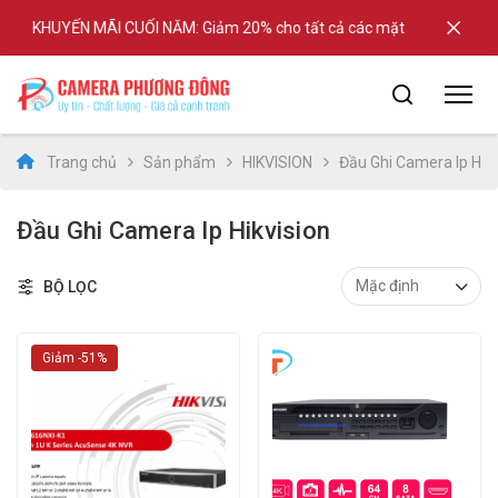
KHUYẾN MÃI CUỐI NĂM: Giảm 20% cho tất cả các mặt hàng tại shop
Trang chủ
Sản phẩm
HIKVISION
Đầu Ghi Camera Ip Hikv
Đầu Ghi Camera Ip Hikvision
BỘ LỌC
Giảm -51%