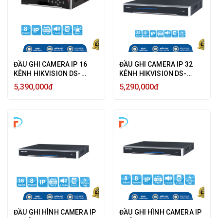
ĐẦU GHI CAMERA IP 16
ĐẦU GHI CAMERA IP 32
KÊNH HIKVISION DS-
KÊNH HIKVISION DS-
7716NI-K4 8MP ULTRA HD
7632NI-K2 ULTRA HD 4K
5,390,000đ
5,290,000đ
4K, 4 HDD SATA - HÀNG
8MP VÀ 2 HDD - HÀNG
CHÍNH HÃNG
CHÍNH HÃNG
ĐẦU GHI HÌNH CAMERA IP
ĐẦU GHI HÌNH CAMERA IP