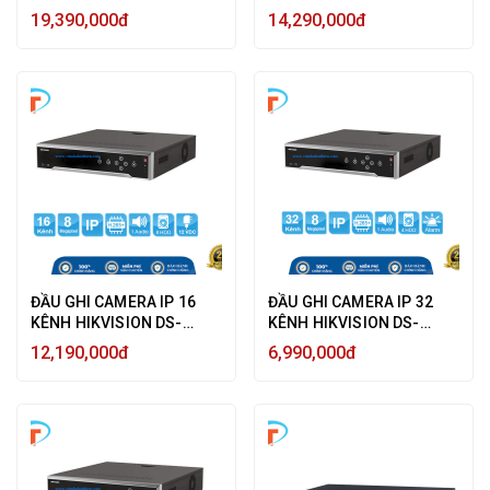
9632NI-I8 12MP, 8 HDD
8632NI-K8, 8 SATA HDD,
19,390,000đ
14,290,000đ
SATA - HÀNG CHÍNH
HDMI 4K, VGA, ESATA,
HÃNG
BĂNG THÔNG 256MBPS, 2
CỔNG MẠNG 1GB
ĐẦU GHI CAMERA IP 16
ĐẦU GHI CAMERA IP 32
KÊNH HIKVISION DS-
KÊNH HIKVISION DS-
8616NI-K8, 8 SATA HDD,
7732NI-K4 8MP ULTRA HD
12,190,000đ
6,990,000đ
HDMI 4K, VGA, ESATA,
4K, 4 HDD SATA - HÀNG
BĂNG THÔNG 256MBPS, 2
CHÍNH HÃNG
CỔNG MẠNG 1GB