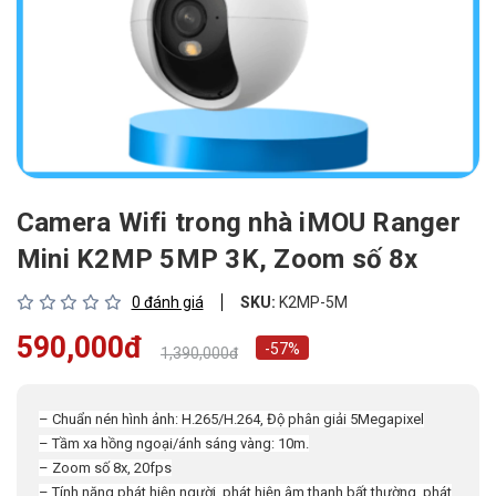
Camera Wifi trong nhà iMOU Ranger
Mini K2MP 5MP 3K, Zoom số 8x
0 đánh giá
SKU:
K2MP-5M
590,000đ
-57%
1,390,000đ
– Chuẩn nén hình ảnh: H.265/H.264, Độ phân giải 5Megapixel
– Tầm xa hồng ngoại/ánh sáng vàng: 10m.
– Zoom số 8x, 20fps
– Tính năng phát hiện người, phát hiện âm thanh bất thường, phát