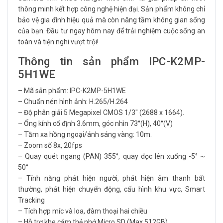
thông minh kết hợp công nghệ hiện đại. Sản phẩm không chỉ
bảo vệ gia đình hiệu quả mà còn nâng tầm không gian sống
của bạn. Đầu tư ngay hôm nay để trải nghiệm cuộc sống an
toàn và tiện nghi vượt trội!
Thông tin sản phẩm IPC-K2MP-
5H1WE
– Mã sản phẩm: IPC-K2MP-5H1WE
– Chuẩn nén hình ảnh: H.265/H.264
– Độ phân giải 5 Megapixel CMOS 1/3″ (2688 x 1664).
– Ống kính cố định 3.6mm, góc nhìn 73°(H), 40°(V)
– Tầm xa hồng ngoại/ánh sáng vàng: 10m.
– Zoom số 8x, 20fps
– Quay quét ngang (PAN) 355°, quay dọc lên xuống -5° ~
50°
– Tính năng phát hiện người, phát hiện âm thanh bất
thường, phát hiện chuyển động, cấu hình khu vực, Smart
Tracking
– Tích hợp míc và loa, đàm thoại hai chiều
– Hỗ trợ khe cắm thẻ nhớ Micro SD (Max 512GB)