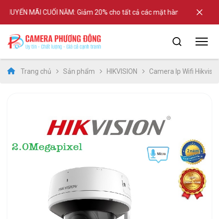
UYẾN MÃI CUỐI NĂM: Giảm 20% cho tất cả các mặt hàng tại shop
Trang chủ
Sản phẩm
HIKVISION
Camera Ip Wifi Hikvisio