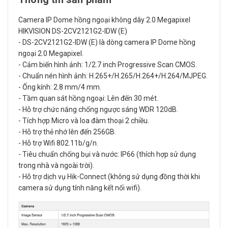
Camera IP Dome hồng ngoại không dây 2.0 Megapixel
HIKVISION DS-2CV2121G2-IDW (E)
- DS-2CV2121G2-IDW (E) là dòng camera IP Dome hồng
ngoại 2.0 Megapixel.
- Cảm biến hình ảnh: 1/2.7 inch Progressive Scan CMOS.
- Chuẩn nén hình ảnh: H.265+/H.265/H.264+/H.264/MJPEG.
- Ống kính: 2.8 mm/4 mm.
- Tầm quan sát hồng ngoại: Lên đến 30 mét.
- Hỗ trợ chức năng chống ngược sáng WDR 120dB.
- Tích hợp Micro và loa đàm thoại 2 chiều.
- Hỗ trợ thẻ nhớ lên đến 256GB.
- Hỗ trợ Wifi 802.11b/g/n.
- Tiêu chuẩn chống bụi và nước: IP66 (thích hợp sử dụng
trong nhà và ngoài trời).
- Hỗ trợ dịch vụ Hik-Connect (không sử dụng đồng thời khi
camera sử dụng tính năng kết nối wifi).