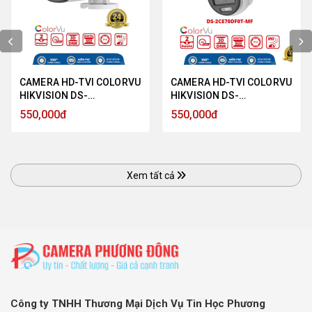
CAMERA HD-TVI COLORVU
CAMERA HD-TVI COLORVU
HIKVISION DS-
HIKVISION DS-
2CE10DF0T-F 2MP 1080P,
2CE70DF0T-MF 2
550,000đ
550,000đ
CÓ MÀU BAN ĐÊM - HÀNG
MEGAPIXEL, MÀU SẮC
CHÍNH HÃNG
24/7 - HÀNG CHÍNH HÃNG
Xem tất cả
Công ty TNHH Thương Mại Dịch Vụ Tin Học Phương