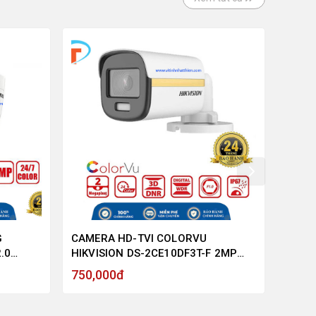
G
CAMERA HD-TVI COLORVU
CAME
.0
HIKVISION DS-2CE10DF3T-F 2MP
HIKVI
ÊM, HỖ
1080P VỎ SẮT, MÀU SẮC 24/7 -
1080P
750,000đ
750,
HÀNG CHÍNH HÃNG
HÀNG