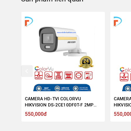
RVU
CAMERA HD-TVI COLORVU
CAMERA
HIKVISION DS-2CE10DF0T-F 2MP
HIKVISI
 -
1080P, CÓ MÀU BAN ĐÊM - HÀNG
MEGAPI
550,000đ
550,00
CHÍNH HÃNG
CHÍNH 