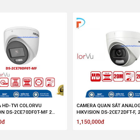
 HD-TVI COLORVU
CAMERA QUAN SÁT ANALO
ON DS-2CE70DF0T-MF 2
HIKVISION DS-2CE72DFT-F, 2
XEL, MÀU SẮC 24/7 - HÀNG
MEGAPIXEL, CÓ MÀU BAN Đ
0đ
1,150,000đ
HÃNG
TRỢ ĐÈN TRỢ SÁNG 20M