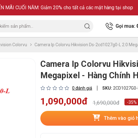
 MÃI CUỐI NĂM: Giảm 20% cho tất cả các mặt hàng tại shop
Gọi mua:
vision Colorvu
Camera Ip Colorvu Hikvision Ds-2cd1027g0-L 2.0 Meg
Camera Ip Colorvu Hikvi
Megapixel - Hàng Chính 
0 đánh giá
SKU:
2CD1027G0-
1,090,000đ
1,690,000đ
-35%
Thêm vào giỏ 