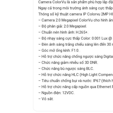
Camera ColorVu là sản phẩm phù hợp lắp đặt 
Ngay cả trong môi trường ánh sáng cực thấp
Thông số kỹ thuật camera IP Colorvu 2MP 
– Camera 2.0 Megapixel ColorVu cho hình ản
– Độ phân giải: 2.0 Megapixel.
– Chuẩn nén hình ảnh: H.265+.
– Độ nhạy sáng cực thấp Color: 0.001 Lux @ 
– Đèn ánh sáng trắng chiếu sáng lên đến 30 
– Góc mở ống kính: F1.0.
– Hỗ trợ chức năng chống ngược sáng Digita
– Chức năng giảm nhiễu số 3D DNR.
– Chức năng bù ngược sáng BLC.
– Hỗ trợ chức năng HLC (High Light Compens
– Tiêu chuẩn chống bụi và nước: IP67 (thích h
– Hỗ trợ chức năng cấp nguồn qua Ethernet 
– Nguồn điện: 12VDC.
– Vỏ sắt.