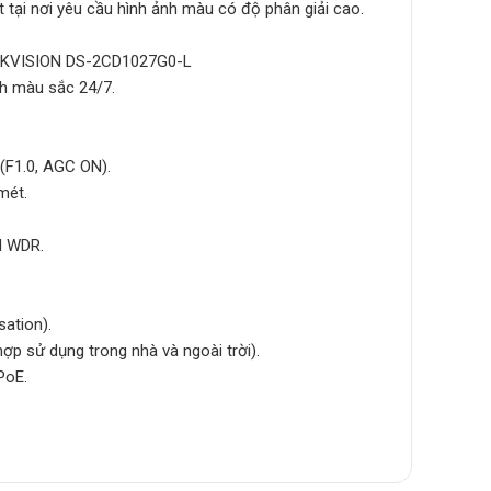
tại nơi yêu cầu hình ảnh màu có độ phân giải cao.
HIKVISION DS-2CD1027G0-L
h màu sắc 24/7.
(F1.0, AGC ON).
mét.
l WDR.
ation).
ợp sử dụng trong nhà và ngoài trời).
PoE.