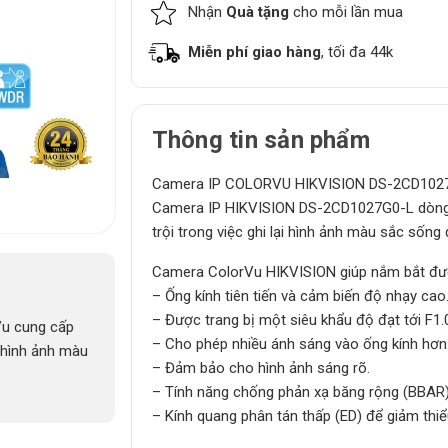
Nhận
Quà tặng
cho mỗi lần mua
Miễn phí giao hàng
, tối đa 44k
Thông tin sản phẩm
Camera IP COLORVU HIKVISION DS-2CD1027G
Camera IP HIKVISION DS-2CD1027G0-L dòng C
trội trong việc ghi lại hình ảnh màu sắc sống
Camera ColorVu HIKVISION giúp nắm bắt được
– Ống kính tiên tiến và cảm biến độ nhạy cao
– Được trang bị một siêu khẩu độ đạt tới F1.
u cung cấp
– Cho phép nhiều ánh sáng vào ống kính hơn
i hình ảnh màu
– Đảm bảo cho hình ảnh sáng rõ.
– Tính năng chống phản xạ băng rộng (BBAR
– Kính quang phân tán thấp (ED) để giảm thiể