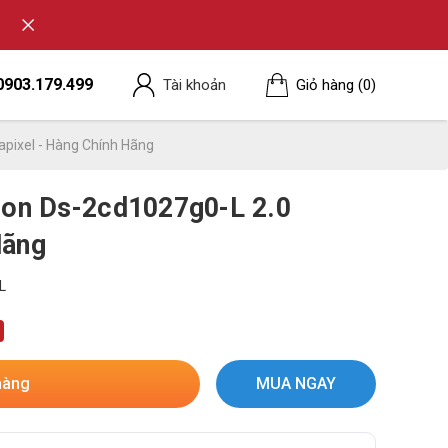
0903.179.499
Tài khoản
Giỏ hàng
(0)
apixel - Hàng Chính Hãng
sion Ds-2cd1027g0-L 2.0
Hãng
L
hàng
MUA NGAY