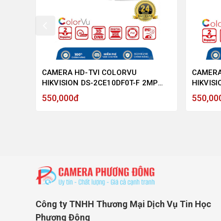
RVU
CAMERA HD-TVI COLORVU
CAMERA
HIKVISION DS-2CE10DF0T-F 2MP
HIKVISI
 -
1080P, CÓ MÀU BAN ĐÊM - HÀNG
MEGAPI
550,000đ
550,00
CHÍNH HÃNG
CHÍNH 
Công ty TNHH Thương Mại Dịch Vụ Tin Học
Phương Đông