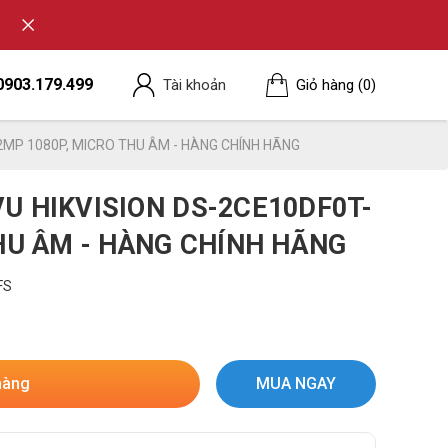
0903.179.499
Tài khoản
Giỏ hàng
(0)
2MP 1080P, MICRO THU ÂM - HÀNG CHÍNH HÃNG
U HIKVISION DS-2CE10DF0T-
HU ÂM - HÀNG CHÍNH HÃNG
FS
hàng
MUA NGAY