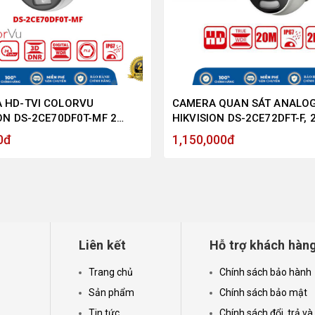
 HD-TVI COLORVU
CAMERA QUAN SÁT ANALO
ON DS-2CE70DF0T-MF 2
HIKVISION DS-2CE72DFT-F, 2
XEL, MÀU SẮC 24/7 - HÀNG
MEGAPIXEL, CÓ MÀU BAN Đ
0đ
1,150,000đ
HÃNG
TRỢ ĐÈN TRỢ SÁNG 20M
Liên kết
Hỗ trợ khách hàn
Trang chủ
Chính sách bảo hành
Sản phẩm
Chính sách bảo mật
Tin tức
Chính sách đổi, trả và