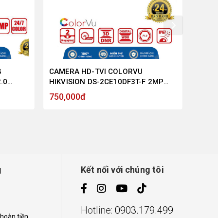
G
CAMERA HD-TVI COLORVU
CAME
.0
HIKVISION DS-2CE10DF3T-F 2MP
HIKVI
ÊM, HỖ
1080P VỎ SẮT, MÀU SẮC 24/7 -
1080P
750,000đ
750,
HÀNG CHÍNH HÃNG
HÀNG
g
Kết nối với chúng tôi
Hotline:
0903.179.499
 hoàn tiền