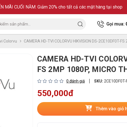
 MÃI CUỐI NĂM: Giảm 20% cho tất cả các mặt hàng tại shop
Gọi mua:
i Colorvu
CAMERA HD-TVI COLORVU HIKVISION DS-2CE10DF0T-FS 
CAMERA HD-TVI COLORV
FS 2MP 1080P, MICRO T
0 đánh giá
SKU:
2CE10DF0T-
550,000đ
Thêm vào giỏ 